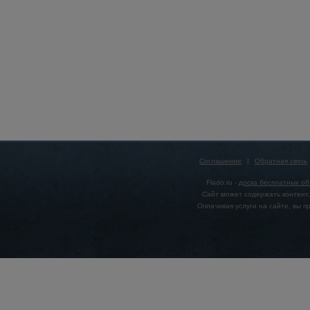
Соглашение
|
Обратная связь
Flado.ru -
доска бесплатных о
Сайт может содержать контент,
Оплачивая услуги на сайте, вы 