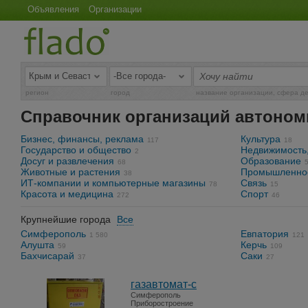
Объявления
Организации
регион
город
название организации, сфера д
Справочник организаций автоном
Бизнес, финансы, реклама
Культура
117
18
Государство и общество
Недвижимость,
2
Досуг и развлечения
Образование
68
Животные и растения
Промышленно
38
ИТ-компании и компьютерные магазины
Связь
78
15
Красота и медицина
Спорт
272
46
Крупнейшие города
Все
Симферополь
Евпатория
1 580
121
Алушта
Керчь
59
109
Бахчисарай
Саки
37
27
газавтомат-с
Симферополь
Приборостроение