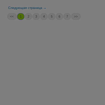
Следующая страница →
<<
1
2
3
4
5
6
7
>>