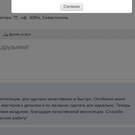
Согласен
итера "Л", оф. 308/а, Севастополь
Другие услуги
 друзьями!
нтиляции, все сделано качественно и быстро. Особенно меня
 мастеров к деталям и их желание сделать все идеально. Теперь
ежим воздухом, благодаря качественной вентиляции. Спасибо
асную работу!