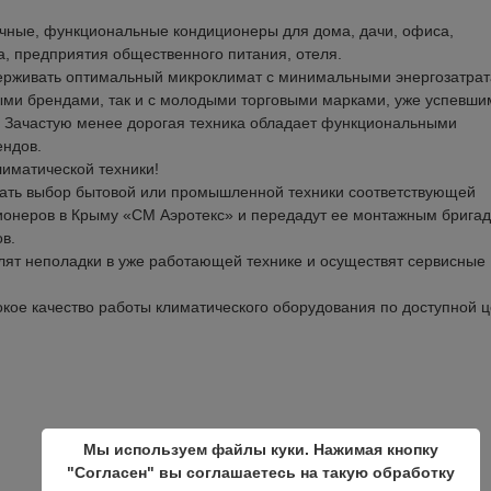
ичные, функциональные кондиционеры для дома, дачи, офиса,
, предприятия общественного питания, отеля.
рживать оптимальный микроклимат с минимальными энергозатрат
ыми брендами, так и с молодыми торговыми марками, уже успевши
и. Зачастую менее дорогая техника обладает функциональными
ендов.
иматической техники!
лать выбор бытовой или промышленной техники соответствующей
ионеров в Крыму «СМ Аэротекс» и передадут ее монтажным брига
в.
лят неполадки в уже работающей технике и осуществят сервисные
кое качество работы климатического оборудования по доступной ц
Мы используем файлы куки. Нажимая кнопку
"Согласен" вы соглашаетесь на такую обработку