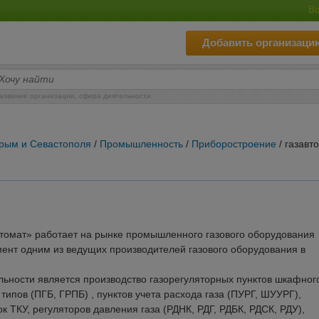
Во
Добавить организаци
азвание организации, сфера деятельности
Крым и Севастополя
/
Промышленность
/
Приборостроение
/ газавт
томат» работает на рынке промышленного газового оборудования
мент одним из ведущих производителей газового оборудования в
ности является производство газорегуляторных пунктов шкафног
ипов (ПГБ, ГРПБ) , пунктов учета расхода газа (ПУРГ, ШУУРГ),
 ТКУ, регуляторов давления газа (РДНК, РДГ, РДБК, РДСК, РДУ),