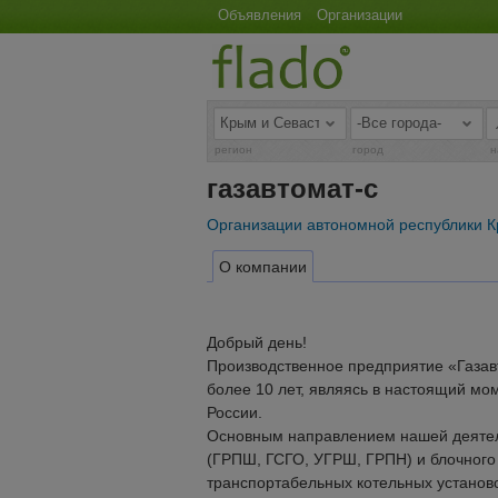
Объявления
Организации
регион
город
н
газавтомат-с
Организации автономной республики 
О компании
Добрый день!
Производственное предприятие «Газав
более 10 лет, являясь в настоящий мо
России.
Основным направлением нашей деятель
(ГРПШ, ГСГО, УГРШ, ГРПН) и блочного т
транспортабельных котельных установок