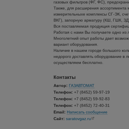
газовых фильтров (ФГ, ФС), предохран
Также, для расширения ассортимента 
измерительныхе комплексы СГ-ЭК, счетч
ВКГ), запорную арматуру (КШ, ГШК, ЗД)
Вся поставляемая продукция сертифи
Работая с нами Вы получаете одно из
Многолетний опыт работы дает возмож
вариант оборудования.
Наличие в нашем городе большого кол
недорого доставлять оборудование в л
осуществляем бесплатно.
Контакты
Автор:
ГАЗАВТОМАТ
Телефон:
+7 (8452) 59-97-19
Телефон:
+7 (8452) 59-92-83
Телефон:
+7 (8452) 72-40-31
Email:
Написать сообщение
Сайт:
saratovgaz.ru