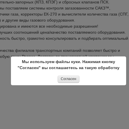
ительно-запорных (КПЗ, КПЭГ) и сбросных клапанов ПСК.
мы поставляем системы контроля загазованности САКЗ™,
ики газа, корректоры ЕК-270 и вычислители количества газа (СПГ,
 и другие виды газового оборудования.
цирована и имеются все необходимые разрешения!
 лучших соотношений цена/качество поставляемого оборудования.
ность быстро, грамотно консультировать и подбирать оптимальный
ичества филиалов транспортных компаний позволяет быстро и
юбую точку России. Доставку до транспортной компании мы
Мы используем файлы куки. Нажимая кнопку
"Согласен" вы соглашаетесь на такую обработку
Согласен