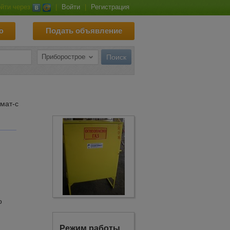
йти через
|
Войти
|
Регистрация
ю
Подать объявление
омат-с
о
Режим работы