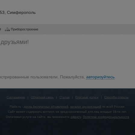
353, Симферополь
9
Приборостроение
 друзьями!
гистрированные пользователи. Пожалуйста,
авторизуйтесь
.
Соглашение
|
Обратная связь
|
Статьи
|
Платные услуги
|
Способы оплаты
Flado.ru -
доска бесплатных объявлений
,
каталог организаций
по всей России.
Сайт может содержать контент, не предназначенный для лиц младше 18-ти лет.
Оплачивая услуги на сайте, вы принимаете
оферту
.
Политика конфиденциальности