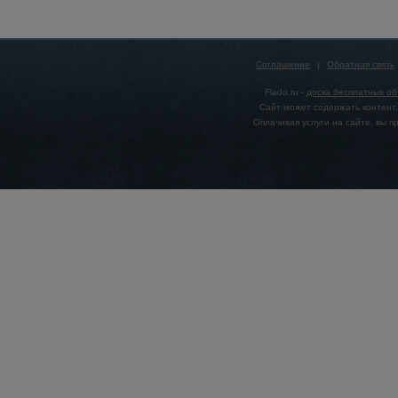
Соглашение
|
Обратная связь
Flado.ru -
доска бесплатных о
Сайт может содержать контент,
Оплачивая услуги на сайте, вы 