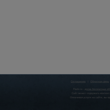
Соглашение
|
Обратная связь
Flado.ru -
доска бесплатных о
Сайт может содержать контент,
Оплачивая услуги на сайте, вы 