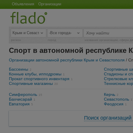
Объявления
Организации
регион
город
название организации, сфера д
Спорт в автономной республике 
Организации автономной республики Крым и Севастополя
/ С
Бассеины
Спортивные ш
2
Конные клубы, ипподромы
Стадионы и с
1
Прокат спортивного инвентаря
Стрелковые к
1
Спортивные магазины
Теннисные ко
20
Симферополь
Керчь
15
2
Бахчисарай
Севастополь
1
1
Евпатория
Феодосия
5
1
Поиск организаций 