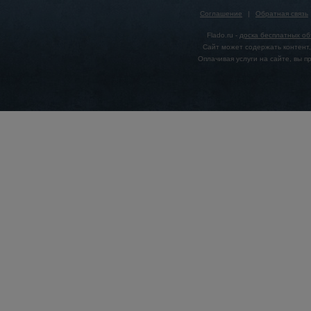
Соглашение
|
Обратная связь
Flado.ru -
доска бесплатных о
Сайт может содержать контент,
Оплачивая услуги на сайте, вы 