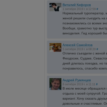
Виталий Кифоров
1 октября 2019 г. в 12:59
#
Нормальный туроператор, м
женой решили съездить на 
познакомились со всеми зн
Вообще, грамотно тур выст
виноделия. Гид хороший бы
Алексей Самойлов
5 октября 2019 г. в 08:20
#
Отлично съездили с женой 
Феодосии, Судаке, Севасто
дней длилась поездка, но т
понравилось, спасибо компа
Андрей Румянцев
8 октября 2019 г. в 11:11
#
В июле месяце обращался к
отдыха с моей супругой. 
вариант. Хочу сказать друз
довольные и счастливые. О