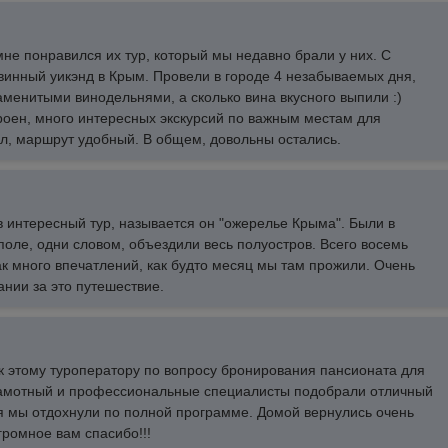
не понравился их тур, который мы недавно брали у них. С
винный уикэнд в Крым. Провели в городе 4 незабываемых дня,
аменитыми винодельнями, а сколько вина вкусного выпили :)
роен, много интересных экскурсий по важным местам для
л, маршрут удобный. В общем, довольны остались.
в интересный тур, называется он "ожерелье Крыма". Были в
поле, одни словом, объездили весь полуостров. Всего восемь
ак много впечатлений, как будто месяц мы там прожили. Очень
нии за это путешествие.
 этому туроператору по вопросу бронирования пансионата для
Грамотный и профессиональные специалисты подобрали отличный
ья мы отдохнули по полной программе. Домой вернулись очень
громное вам спасибо!!!