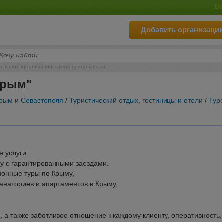
Во
Добавить организаци
азвание организации, сфера деятельности
Крым"
Крым и Севастополя
/
Туристический отдых, гостиницы и отели
/
Тур
 услуги:
му с гарантированными заездами,
ионные туры по Крыму,
санаториев и апартаментов в Крыму,
, а также заботливое отношение к каждому клиенту, оперативность,