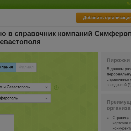
Во
Добавить организаци
ию в справочник компаний Симферо
Севастополя
Пирожки 
мпания
Филиал
В данном ра
персональну
справочнике 
звездочкой (
Преимущ
организа
Страница 
карточка 
конкурент