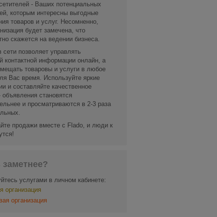
сетителей - Ваших потенциальных
ей, которым интересны выгодные
ия товаров и услуг. Несомненно,
низация будет замечена, что
тно скажется на ведении бизнеса.
в сети позволяет управлять
й контактной информации онлайн, а
змещать товаровы и услуги в любое
ля Вас время. Используйте яркие
и и составляйте качественное
- объявления становятся
ельнее и просматриваются в 2-3 раза
льных.
йте продажи вместе с Flado, и люди к
утся!
ь заметнее?
йтесь услугами в личном кабинете:
я организация
вая организация