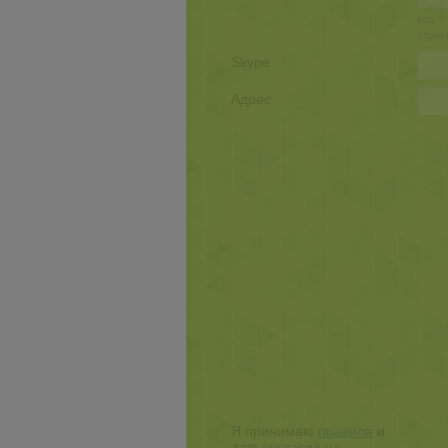
код
стран
Skype
Адрес
Я принимаю
правила
и
даю
согласие
на