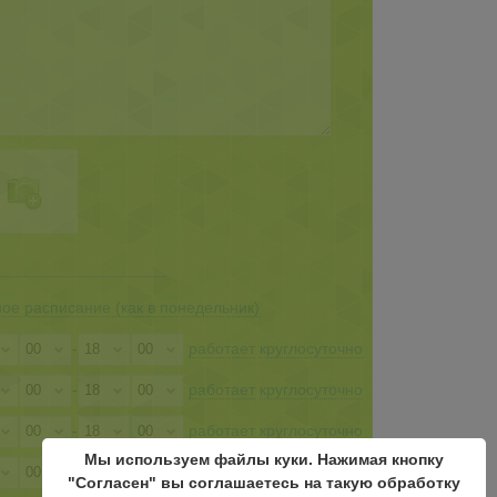
ое расписание (как в понедельник)
-
работает
круглосуточно
-
работает
круглосуточно
-
работает
круглосуточно
Мы используем файлы куки. Нажимая кнопку
-
работает
круглосуточно
"Согласен" вы соглашаетесь на такую обработку