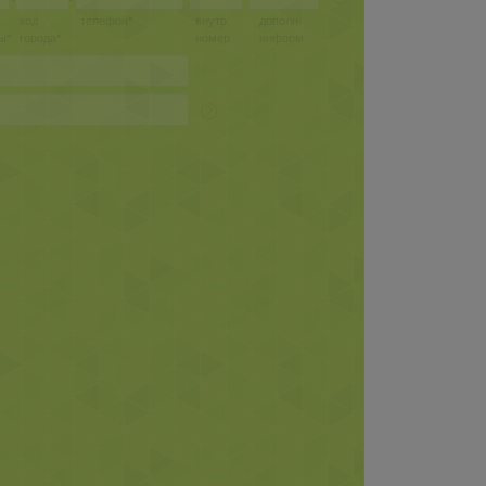
код
телефон*
внутр.
дополн.
ы*
города*
номер
информ.