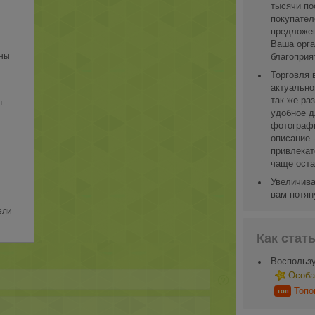
тысячи по
покупател
предложен
Ваша орга
ины
благоприя
Торговля 
актуально
так же ра
т
удобное д
фотографи
описание 
привлекат
чаще оста
Увеличива
вам потян
ели
Как стат
Воспользу
Особа
Топо