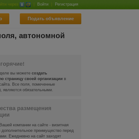
йти через
|
Войти
|
Регистрация
ю
Подать объявление
поля, автономной
горячие!
зделе вы можете
создать
ю страницу своей организации
в
сайта. Все поля, помеченные
*), являются обязательными.
ества размещения
ции
Вашей компании на сайте - визитная
и дополнительное преимущество перед
ами. Ежедневно на сайт заходят