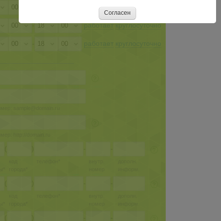
-
работает
круглосуточно
Согласен
-
работает
круглосуточно
-
работает
круглосуточно
мер: sample@domain.ru
ер: http://domain.ru
(
)
-
-
код
телефон*
внутр.
дополн.
ы*
города*
номер
информ.
(
)
-
-
код
телефон*
внутр.
дополн.
ы*
города*
номер
информ.
(
)
-
-