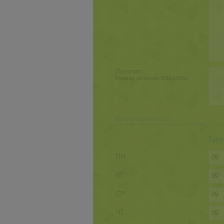
Логотип
Размер не менее 150x150px
Время работы *
Един
ПН
ВТ
СР
ЧТ