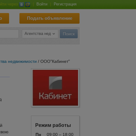
йти через
|
Войти
|
Регистрация
ю
Подать объявление
ства недвижимости
/ ООО"Кабинет"
й
Режим работы
ый
свою
Пн
09:00 – 18:00