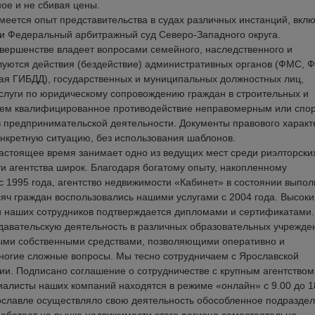
ное и не сбивая цены.
еется опыт представительства в судах различных инстанций, вкл
и Федеральный арбитражный суд Северо-Западного округа.
овершенстве владеет вопросами семейного, наследственного и
уются действия (бездействие) административных органов (ФМС, 
я ГИБДД), государственных и муниципальных должностных лиц,
услуги по юридическому сопровождению граждан в строительных и
ляем квалифицированное противодействие неправомерным или спо
в предпринимательской деятельности. Документы правового характ
онкретную ситуацию, без использования шаблонов.
настоящее время занимает одно из ведущих мест среди риэлторски
и агентства широк. Благодаря богатому опыту, накопленному
 1995 года, агентство недвижимости «Кабинет» в состоянии выпол
сяч граждан воспользовались нашими услугами с 2004 года. Высоки
 наших сотрудников подтверждается дипломами и сертификатами.
одавательскую деятельность в различных образовательных учрежде
ными собственными средствами, позволяющими оперативно и
многие сложные вопросы. Мы тесно сотрудничаем с Ярославской
ии. Подписано соглашение о сотрудничестве с крупным агентством
иалисты наших компаний находятся в режиме «онлайн» с 9.00 до 1
рославле осуществляло свою деятельность обособленное подразде