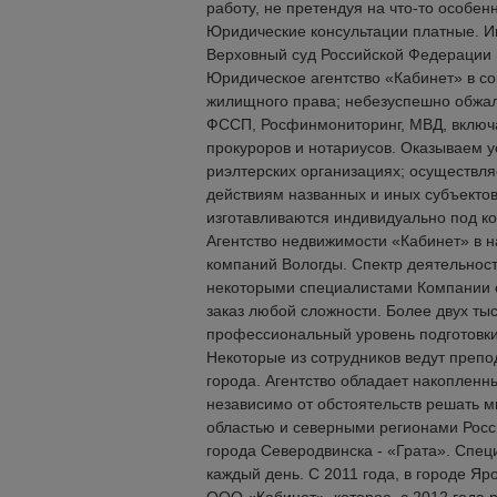
работу, не претендуя на что-то особен
Юридические консультации платные. Им
Верховный суд Российской Федерации 
Юридическое агентство «Кабинет» в с
жилищного права; небезуспешно обжал
ФССП, Росфинмониторинг, МВД, включа
прокуроров и нотариусов. Оказываем 
риэлтерских организациях; осуществ
действиям названных и иных субъекто
изготавливаются индивидуально под к
Агентство недвижимости «Кабинет» в 
компаний Вологды. Спектр деятельност
некоторыми специалистами Компании с
заказ любой сложности. Более двух ты
профессиональный уровень подготовки
Некоторые из сотрудников ведут преп
города. Агентство обладает накоплен
независимо от обстоятельств решать 
областью и северными регионами Росс
города Северодвинска - «Грата». Спец
каждый день. С 2011 года, в городе Я