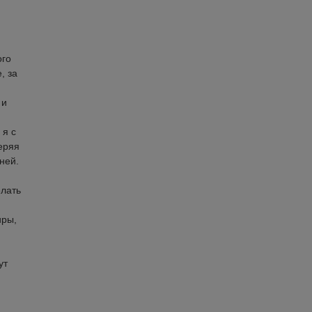
ого
, за
 и
 я с
еряя
дней.
елать
иры,
ут