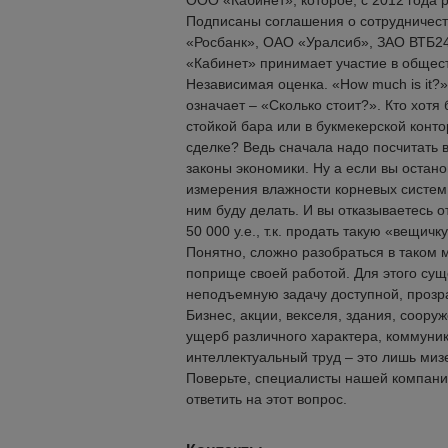
ООО «Кабинет», которое, с 2012 года 
Подписаны соглашения о сотрудничест
«Росбанк», ОАО «Уралсиб», ЗАО ВТБ24
«Кабинет» принимает участие в общес
Независимая оценка. «How much is it?»
означает – «Сколько стоит?». Кто хотя
стойкой бара или в букмекерской конто
сделке? Ведь сначала надо посчитать 
законы экономики. Ну а если вы остано
измерения влажности корневых систем за
ним буду делать. И вы отказываетесь о
50 000 у.е., т.к. продать такую «вещичк
Понятно, сложно разобраться в таком м
поприще своей работой. Для этого сущ
неподъемную задачу доступной, прозр
Бизнес, акции, векселя, здания, соор
ущерб различного характера, коммуни
интеллектуальный труд – это лишь мизер
Поверьте, специалисты нашей компан
ответить на этот вопрос.