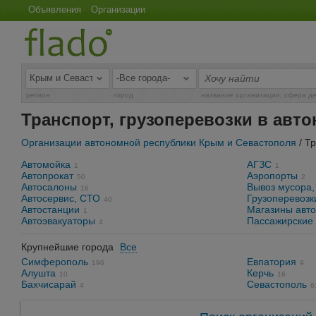
Объявления
Организации
регион
город
название организации, сфера д
Транспорт, грузоперевозки в авт
Организации автономной республики Крым и Севастополя
/ Тр
Автомойка
АГЗС
1
1
Автопрокат
Аэропорты
50
2
Автосалоны
Вывоз мусора,
16
Автосервис, СТО
Грузоперевозк
40
Автостанции
Магазины авто
1
Автоэвакуаторы
Пассажирские 
4
Крупнейшие города
Все
Симферополь
Евпатория
196
9
Алушта
Керчь
10
16
Бахчисарай
Севастополь
4
6