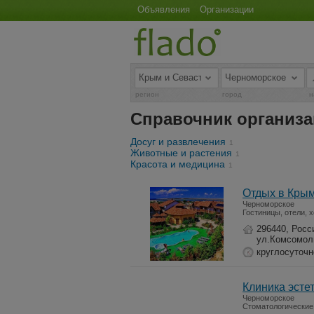
Объявления
Организации
регион
город
н
Справочник организ
Досуг и развлечения
1
Животные и растения
1
Красота и медицина
1
Отдых в Кры
Черноморское
Гостиницы, отели, 
296440, Росс
ул.Комсомоль
круглосуточн
Клиника эсте
Черноморское
Стоматологические