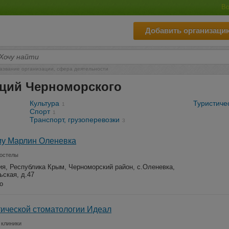
Во
Добавить организаци
азвание организации, сфера деятельности
аций Черноморского
Культура
Туристиче
1
Спорт
1
Транспорт, грузоперевозки
3
му Марлин Оленевка
хостелы
ия, Республика Крым, Черноморский район, с.Оленевка,
ская, д.47
о
тической стоматологии Идеал
 клиники