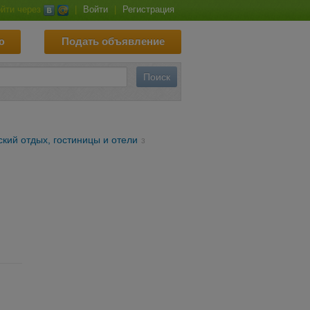
йти через
|
Войти
|
Регистрация
ю
Подать объявление
ский отдых, гостиницы и отели
3