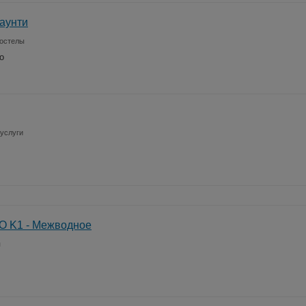
аунти
хостелы
о
услуги
KO K1 - Межводное
я