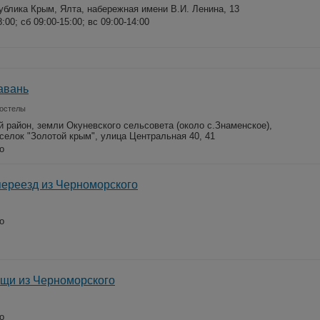
ублика Крым, Ялта, набережная имени В.И. Ленина, 13
8:00; сб 09:00-15:00; вс 09:00-14:00
авань
хостелы
 район, земли Окуневского сельсовета (около с.Знаменское),
селок "Золотой крым", улица Центральная 40, 41
о
ереезд из Черноморского
о
щи из Черноморского
о