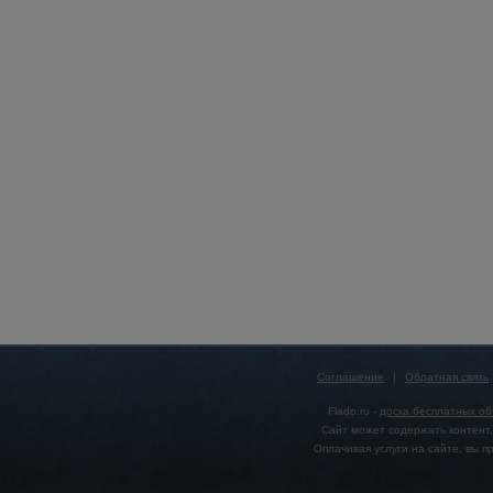
Соглашение
|
Обратная связь
Flado.ru -
доска бесплатных о
Сайт может содержать контент,
Оплачивая услуги на сайте, вы 