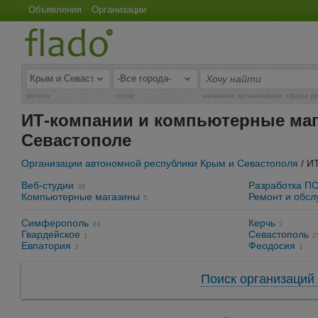
Объявления
Организации
регион
город
название организации, сфера д
ИТ-компании и компьютерные маг
Севастополе
Организации автономной республики Крым и Севастополя
/ И
Веб-студии
Разработка П
38
Компьютерные магазины
Ремонт и обс
5
Симферополь
Керчь
44
2
Гвардейское
Севастополь
1
2
Евпатория
Феодосия
2
1
Поиск организаций 