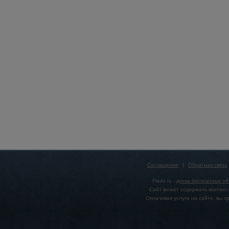
Соглашение
|
Обратная связь
Flado.ru -
доска бесплатных о
Сайт может содержать контент,
Оплачивая услуги на сайте, вы 