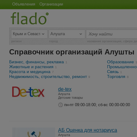
Объявления
Организации
регион
город
название организации, сфера д
Справочник организаций Алушты
Бизнес, финансы, реклама
Образование
1
Животные и растения
Промышленно
1
Красота и медицина
Связь
7
1
Недвижимость, строительство, ремонт
Торговля
9
8
de-tex
Алушта
Детские товары
пн-пт 09:00-18:00; сб-вс 00:00-00:00
АБ Оценка для нотариуса
Алушта