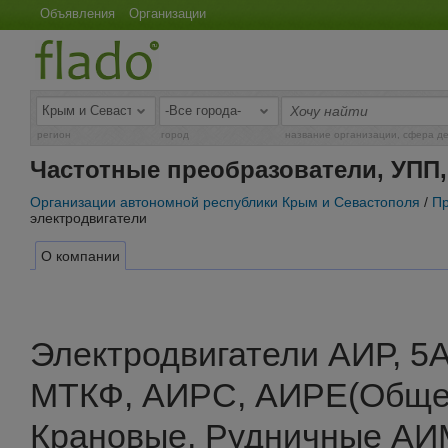
Объявления
Организации
регион
город
название организации, сфера д
Частотные преобразователи, УПП,
Организации автономной республики Крым и Севастополя
/
П
электродвигатели
О компании
Электродвигатели АИР, 5
МТКФ, АИРС, АИРЕ(Общ
Крановые, Рудничные АИ