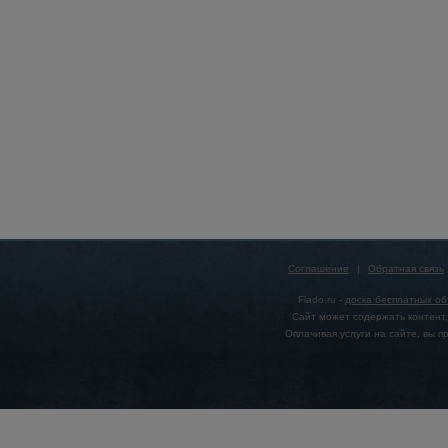
Соглашение
|
Обратная связь
Flado.ru -
доска бесплатных о
Сайт может содержать контент,
Оплачивая услуги на сайте, вы 