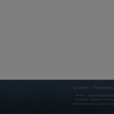
Соглашение
|
Обратная связь
Flado.ru -
доска бесплатных о
Сайт может содержать контент,
Оплачивая услуги на сайте, вы 