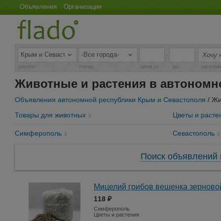
Объявления
Организации
-
регион
город
цена от
до
заголов
Животные и растения в автономн
Объявления автономной республики Крым и Севастополя
/ Жи
Товары для животных
Цветы и расте
3
Симферополь
Севастополь
3
3
Поиск объявлений 
Мицелий грибов вешенка зерново
118 ₽
Симферополь
Цветы и растения