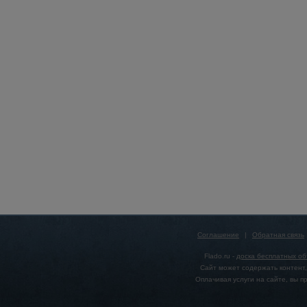
Соглашение
|
Обратная связь
Flado.ru -
доска бесплатных о
Сайт может содержать контент,
Оплачивая услуги на сайте, вы 