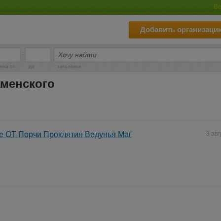
Во
Добавить организаци
-
ена от
до
заголовок
аменского
е ОТ Порчи Проклятия Ведунья Маг
3 авг