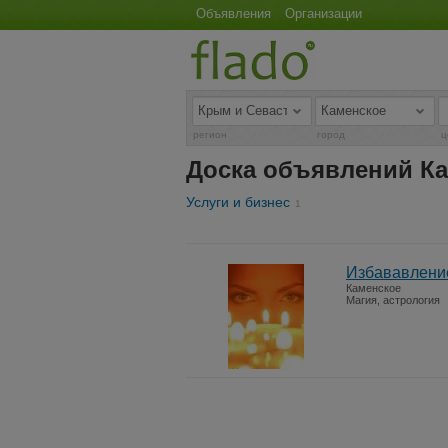
Объявления
Организации
регион
город
ц
Доска объявлений К
Услуги и бизнес
1
Избававлени
Каменское
Магия, астрология