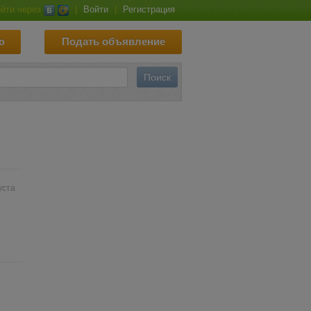
йти через
|
Войти
|
Регистрация
ю
Подать объявление
уста