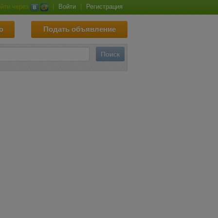
йти через
|
Войти
|
Регистрация
ю
Подать объявление