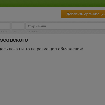
Во
Добавить организаци
-
ена от
до
заголовок
эсовского
десь пока никто не размещал объявления!