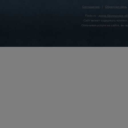
Соглашение
|
Обратная связь
Flado.ru -
доска бесплатных о
Сайт может содержать контент,
Оплачивая услуги на сайте, вы 