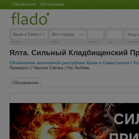
Объявления
Организации
-
регион
город
цена от
до
заголов
Ялта. Сильный Кладбищенский Пр
Объявления автономной республики Крым и Севастополя
/
Ус
Приворот ( Чёрная Связка ) На Любовь
Объявление