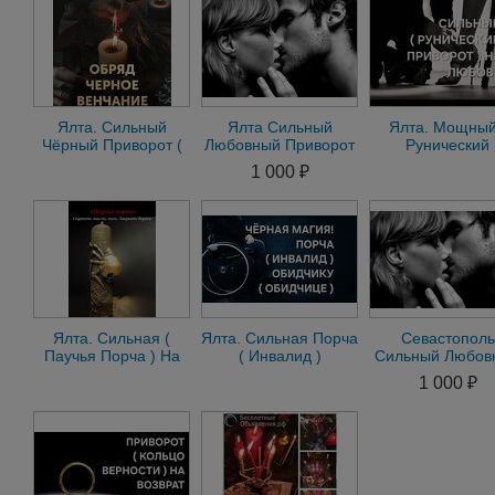
Ялта. Сильный
Ялта Сильный
Ялта. Мощный
Чёрный Приворот (
Любовный Приворот
Рунический
Чёрное Венчание )
на Мужчину на
Приворот ) Н
1 000 ₽
На Любовь
Женщину Гадание
Любовь и Верно
Ялта. Сильная (
Ялта. Сильная Порча
Севастополь
Паучья Порча ) На
( Инвалид )
Сильный Любов
Врага, На Обидчика
Обидчику, Врагу.
Приворот на
1 000 ₽
Чёрная Магия
Мужчину на
Женщину Гада