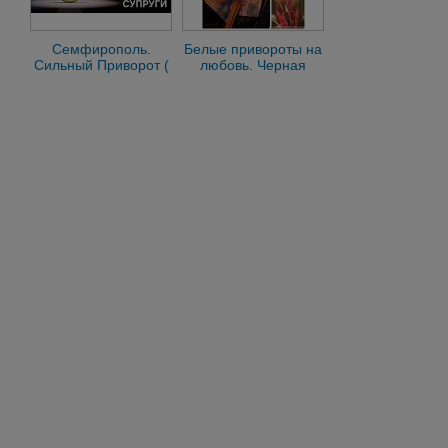
Семфирополь.
Белые привороты на
Сильный Приворот (
любовь. Черная
Кольцо Верности )
магия.
На Возврат Супруги
Видеоприсутствие